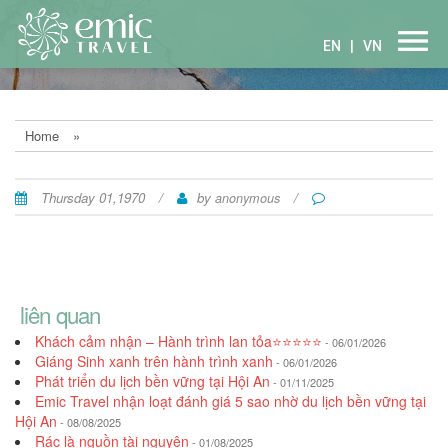
EN
|
VN
Home
»
Thursday 01,1970
/
by
/
anonymous
liên quan
Khách cảm nhận – Hành trình lan tỏa⭐⭐⭐⭐⭐
- 06/01/2026
Giáng Sinh xanh trên hành trình xanh
- 06/01/2026
Phát triển du lịch bền vững tại Hội An
- 01/11/2025
Emic Travel nhận loạt đánh giá 5 sao nhờ du lịch bền vững tại
Hội An
- 08/08/2025
Rác là nguồn tài nguyên
- 01/08/2025