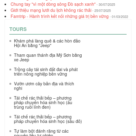
Chung tay "vì một dòng sông Đò sạch xanh"
- 30/07/2025
Giới thiệu mạng lưới du lịch không rác thải
- 25/07/2025
Famtrip - Hành trình kết nối những giá trị bền vững
- 01/03/2022
TOURS
Khám phá làng quê & các hòn đảo
Hội An bằng "Jeep"
Tham quan thánh địa Mỹ Sơn bằng
xe Jeep
Trồng cây tái sinh đất đai và phát
triển nông nghiệp bền vững
Vườn ươm cây bản địa và thích
nghi
Tái chế rác thải bếp – phương
pháp chuyển hóa sinh học (ấu
trùng ruồi lính đen)
Tái chế rác thải bếp – phương
pháp chuyển hóa sinh học (sâu đỏ)
Tự làm bột đánh răng từ các
nguyên liệu tự nhiên